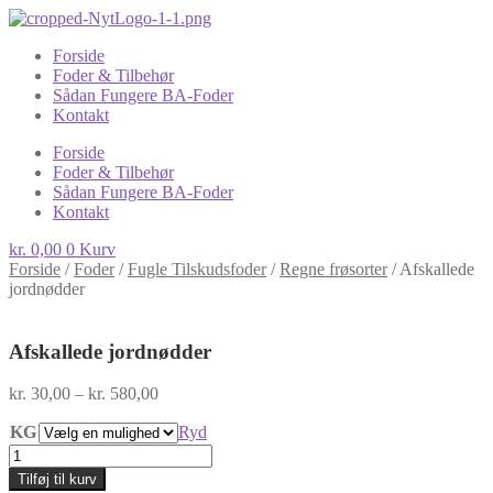
Forside
Foder & Tilbehør
Sådan Fungere BA-Foder
Kontakt
Forside
Foder & Tilbehør
Sådan Fungere BA-Foder
Kontakt
kr.
0,00
0
Kurv
Forside
/
Foder
/
Fugle Tilskudsfoder
/
Regne frøsorter
/
Afskallede
jordnødder
Afskallede jordnødder
Prisinterval:
kr.
30,00
–
kr.
580,00
kr. 30,00
KG
til
Ryd
kr. 580,00
Afskallede
jordnødder
Tilføj til kurv
antal