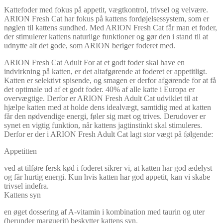
Kattefoder med fokus på appetit, vægtkontrol, trivsel og velvære.
ARION Fresh Cat har fokus på kattens fordøjelsessystem, som er
nøglen til kattens sundhed. Med ARION Fresh Cat får man et foder,
der stimulerer kattens naturlige funktioner og gør den i stand til at
udnytte alt det gode, som ARION beriger foderet med.
ARION Fresh Cat Adult For at et godt foder skal have en
indvirkning på katten, er det altafgørende at foderet er appetitligt.
Katten er selektivt spisende, og smagen er derfor afgørende for at få
det optimale ud af et godt foder. 40% af alle katte i Europa er
overvægtige. Derfor er ARION Fresh Adult Cat udviklet til at
hjælpe katten med at holde dens idealvægt, samtidig med at katten
får den nødvendige energi, føler sig mæt og trives. Derudover er
synet en vigtig funktion, når kattens jagtinstinkt skal stimuleres.
Derfor er der i ARION Fresh Adult Cat lagt stor vægt på følgende:
Appetitten
ved at tilføre fersk kød i foderet sikrer vi, at katten har god ædelyst
og får hurtig energi. Kun hvis katten har god appetit, kan vi skabe
trivsel indefra.
Kattens syn
en øget dossering af A-vitamin i kombination med taurin og uter
(herunder marguerit) beskytter kattens syn.