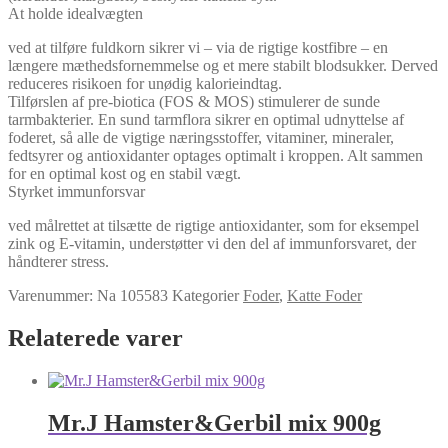
At holde idealvægten
ved at tilføre fuldkorn sikrer vi – via de rigtige kostfibre – en
længere mæthedsfornemmelse og et mere stabilt blodsukker. Derved
reduceres risikoen for unødig kalorieindtag.
Tilførslen af pre-biotica (FOS & MOS) stimulerer de sunde
tarmbakterier. En sund tarmflora sikrer en optimal udnyttelse af
foderet, så alle de vigtige næringsstoffer, vitaminer, mineraler,
fedtsyrer og antioxidanter optages optimalt i kroppen. Alt sammen
for en optimal kost og en stabil vægt.
Styrket immunforsvar
ved målrettet at tilsætte de rigtige antioxidanter, som for eksempel
zink og E-vitamin, understøtter vi den del af immunforsvaret, der
håndterer stress.
Varenummer:
Na 105583
Kategorier
Foder
,
Katte Foder
Relaterede varer
Mr.J Hamster&Gerbil mix 900g