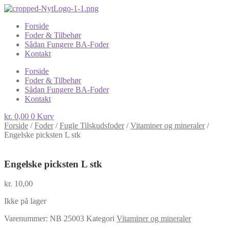
Forside
Foder & Tilbehør
Sådan Fungere BA-Foder
Kontakt
Forside
Foder & Tilbehør
Sådan Fungere BA-Foder
Kontakt
kr.
0,00
0
Kurv
Forside
/
Foder
/
Fugle Tilskudsfoder
/
Vitaminer og mineraler
/
Engelske picksten L stk
Engelske picksten L stk
kr.
10,00
Ikke på lager
Varenummer:
NB 25003
Kategori
Vitaminer og mineraler