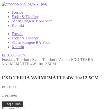
Forside
Foder & Tilbehør
Sådan Fungere BA-Foder
Kontakt
Forside
Foder & Tilbehør
Sådan Fungere BA-Foder
Kontakt
kr.
0,00
0
Kurv
Forside
/
Tilbehør
/
Reptil Tilbehør
/
Varme
/
EXO TERRA
VARMEMÅTTE 4W 10×12,5CM
EXO TERRA VARMEMÅTTE 4W 10×12,5CM
kr.
119,00
1 på lager
EXO
Tilføj til kurv
TERRA
Kategori
Varme