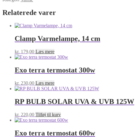
VARMEMÅTTE
4W
Relaterede varer
10x12,5CM
antal
Clamp Varmelampe, 14 cm
kr.
179,00
Læs mere
Exo terra termostat 300w
kr.
230,00
Læs mere
RP BULB SOLAR UVA & UVB 125W
kr.
220,00
Tilføj til kurv
Exo terra termostat 600w