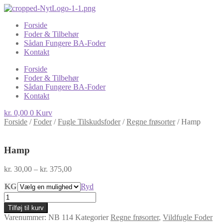
Forside
Foder & Tilbehør
Sådan Fungere BA-Foder
Kontakt
Forside
Foder & Tilbehør
Sådan Fungere BA-Foder
Kontakt
kr.
0,00
0
Kurv
Forside
/
Foder
/
Fugle Tilskudsfoder
/
Regne frøsorter
/
Hamp
Hamp
Prisinterval:
kr.
30,00
–
kr.
375,00
kr. 30,00
KG
til
Ryd
kr. 375,00
Hamp
antal
Tilføj til kurv
Varenummer:
NB 114
Kategorier
Regne frøsorter
,
Vildfugle Foder