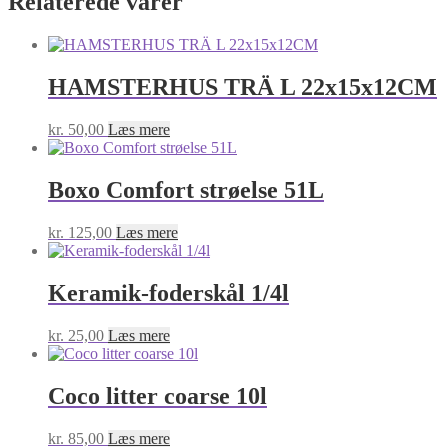
Relaterede varer
HAMSTERHUS TRÄ L 22x15x12CM
kr.
50,00
Læs mere
Boxo Comfort strøelse 51L
kr.
125,00
Læs mere
Keramik-foderskål 1/4l
kr.
25,00
Læs mere
Coco litter coarse 10l
kr.
85,00
Læs mere