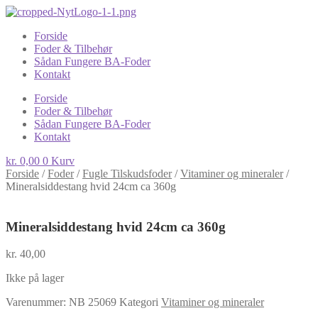
Forside
Foder & Tilbehør
Sådan Fungere BA-Foder
Kontakt
Forside
Foder & Tilbehør
Sådan Fungere BA-Foder
Kontakt
kr.
0,00
0
Kurv
Forside
/
Foder
/
Fugle Tilskudsfoder
/
Vitaminer og mineraler
/
Mineralsiddestang hvid 24cm ca 360g
Mineralsiddestang hvid 24cm ca 360g
kr.
40,00
Ikke på lager
Varenummer:
NB 25069
Kategori
Vitaminer og mineraler