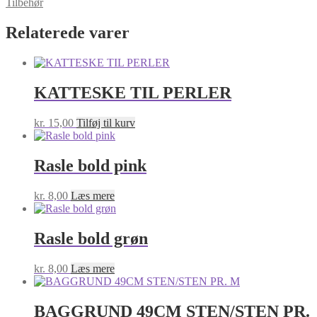
Tilbehør
2X330
ML.
Relaterede varer
antal
KATTESKE TIL PERLER
kr.
15,00
Tilføj til kurv
Rasle bold pink
kr.
8,00
Læs mere
Rasle bold grøn
kr.
8,00
Læs mere
BAGGRUND 49CM STEN/STEN PR.