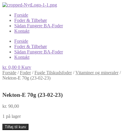
Forside
Foder & Tilbehør
Sådan Fungere BA-Foder
Kontakt
Forside
Foder & Tilbehør
Sådan Fungere BA-Foder
Kontakt
kr.
0,00
0
Kurv
Forside
/
Foder
/
Fugle Tilskudsfoder
/
Vitaminer og mineraler
/
Nekton-E 70g (23-02-23)
Nekton-E 70g (23-02-23)
kr.
90,00
1 på lager
Nekton-
Tilføj til kurv
E