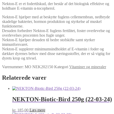
70g
Nekton-E er et fodertilskud, der består af det biologisk effektive og
(23-
holdbare E-vitamin α-tocopherol.
02-
23)
Nekton-E hjælper med at beskytte fuglens cellemembran, nedbryde
antal
skadelige bakterier, hormon produktion og styrkelse af muskel
funktionerne.
Desuden forbedrer Nekton-E fuglens fertilitet, foster overlevelse og
overlevelses procenten hos fugle unger.
Nekton-E hjælper desuden til bedre stofskifte samt styrker
immunforsvaret.
Nekton-E supplerer minimumsindholdet af E-vitamin i foder og
dækker dyrenes behov med disse næringsstoffer, der er så vigtig for
dyrets krop og trivsel.
Varenummer:
MO NEK202150
Kategori
Vitaminer og mineraler
Relaterede varer
NEKTON-Biotic-Bird 250g (22-03-24)
kr.
185,00
Læs mere