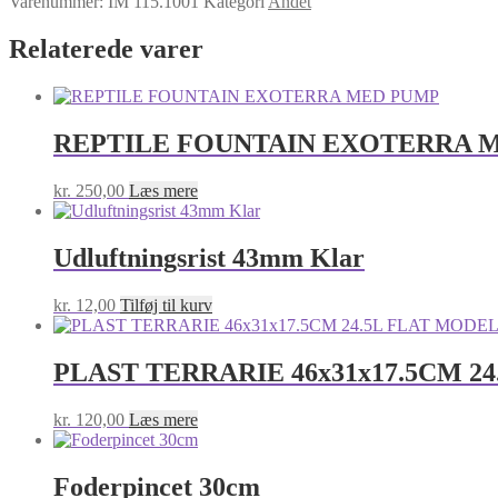
Varenummer:
IM 115.1001
Kategori
Andet
1MINI
18x11.6x14.5CM
Relaterede varer
antal
REPTILE FOUNTAIN EXOTERRA 
kr.
250,00
Læs mere
Udluftningsrist 43mm Klar
kr.
12,00
Tilføj til kurv
PLAST TERRARIE 46x31x17.5CM 
kr.
120,00
Læs mere
Foderpincet 30cm