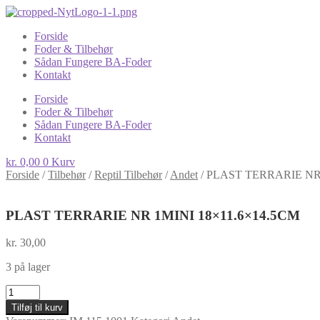
Forside
Foder & Tilbehør
Sådan Fungere BA-Foder
Kontakt
Forside
Foder & Tilbehør
Sådan Fungere BA-Foder
Kontakt
kr.
0,00
0
Kurv
Forside
/
Tilbehør
/
Reptil Tilbehør
/
Andet
/
PLAST TERRARIE NR 
PLAST TERRARIE NR 1MINI 18×11.6×14.5CM
kr.
30,00
3 på lager
PLAST
TERRARIE
Tilføj til kurv
NR