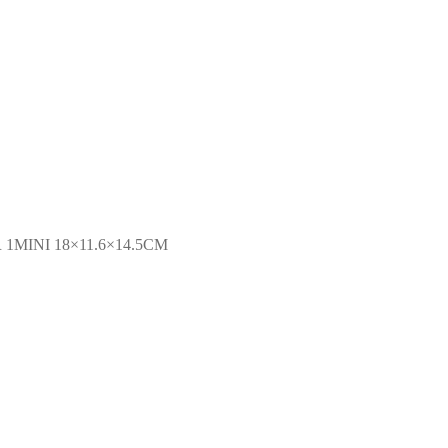
1MINI 18×11.6×14.5CM