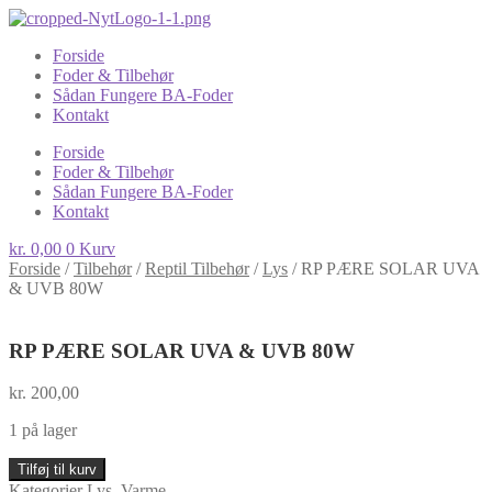
Forside
Foder & Tilbehør
Sådan Fungere BA-Foder
Kontakt
Forside
Foder & Tilbehør
Sådan Fungere BA-Foder
Kontakt
kr.
0,00
0
Kurv
Forside
/
Tilbehør
/
Reptil Tilbehør
/
Lys
/
RP PÆRE SOLAR UVA
& UVB 80W
RP PÆRE SOLAR UVA & UVB 80W
kr.
200,00
1 på lager
RP
Tilføj til kurv
PÆRE
Kategorier
Lys
,
Varme