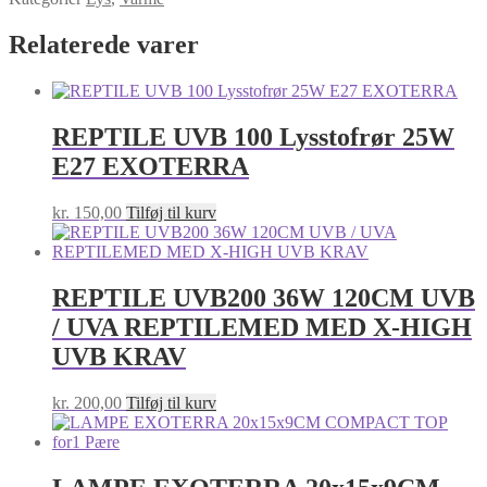
SOLAR
UVA
Relaterede varer
&
UVB
80W
antal
REPTILE UVB 100 Lysstofrør 25W
E27 EXOTERRA
kr.
150,00
Tilføj til kurv
REPTILE UVB200 36W 120CM UVB
/ UVA REPTILEMED MED X-HIGH
UVB KRAV
kr.
200,00
Tilføj til kurv