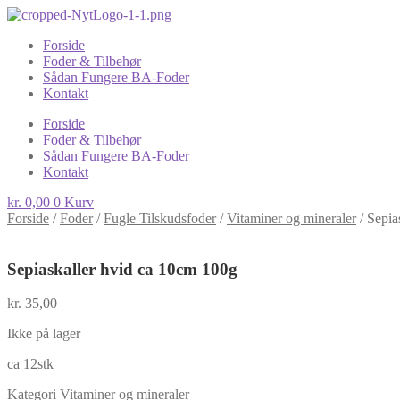
Forside
Foder & Tilbehør
Sådan Fungere BA-Foder
Kontakt
Forside
Foder & Tilbehør
Sådan Fungere BA-Foder
Kontakt
kr.
0,00
0
Kurv
Forside
/
Foder
/
Fugle Tilskudsfoder
/
Vitaminer og mineraler
/
Sepia
Sepiaskaller hvid ca 10cm 100g
kr.
35,00
Ikke på lager
ca 12stk
Kategori
Vitaminer og mineraler