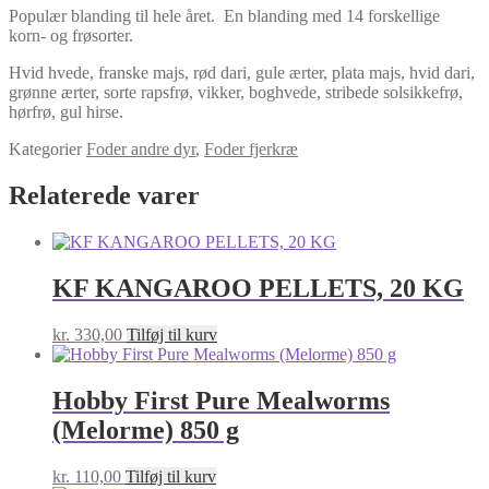
&
Populær blanding til hele året. En blanding med 14 forskellige
Racing
korn- og frøsorter.
Duer
20kg
Hvid hvede, franske majs, rød dari, gule ærter, plata majs, hvid dari,
antal
grønne ærter, sorte rapsfrø, vikker, boghvede, stribede solsikkefrø,
hørfrø, gul hirse.
Kategorier
Foder andre dyr
,
Foder fjerkræ
Relaterede varer
KF KANGAROO PELLETS, 20 KG
kr.
330,00
Tilføj til kurv
Hobby First Pure Mealworms
(Melorme) 850 g
kr.
110,00
Tilføj til kurv