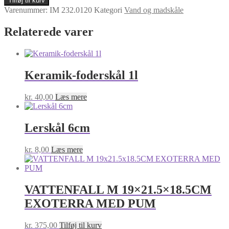
Tilføj til kurv
21x17x5.5CM
Varenummer:
IM 232.0120
Kategori
Vand og madskåle
EXOTERRA
antal
Relaterede varer
Keramik-foderskål 1l
kr.
40,00
Læs mere
Lerskål 6cm
kr.
8,00
Læs mere
VATTENFALL M 19×21.5×18.5CM
EXOTERRA MED PUM
kr.
375,00
Tilføj til kurv