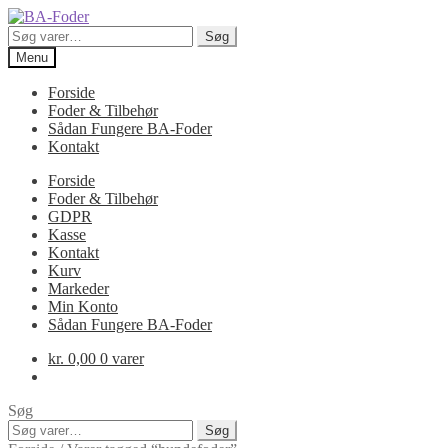
Spring
Spring
til
til
Søg
Søg
navigation
indhold
efter:
Menu
Forside
Foder & Tilbehør
Sådan Fungere BA-Foder
Kontakt
Forside
Foder & Tilbehør
GDPR
Kasse
Kontakt
Kurv
Markeder
Min Konto
Sådan Fungere BA-Foder
kr.
0,00
0 varer
Søg
Søg
Søg
efter: