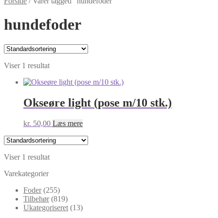
Forside
/
Varer tagged “hundefoder”
hundefoder
Viser 1 resultat
Okseøre light (pose m/10 stk.)
kr.
50,00
Læs mere
Viser 1 resultat
Varekategorier
Foder
(255)
Tilbehør
(819)
Ukategoriseret
(13)