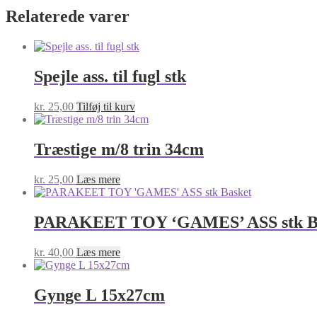
35x15CM
Relaterede varer
antal
Spejle ass. til fugl stk
kr.
25,00
Tilføj til kurv
Træstige m/8 trin 34cm
kr.
25,00
Læs mere
PARAKEET TOY ‘GAMES’ ASS stk B
kr.
40,00
Læs mere
Gynge L 15x27cm