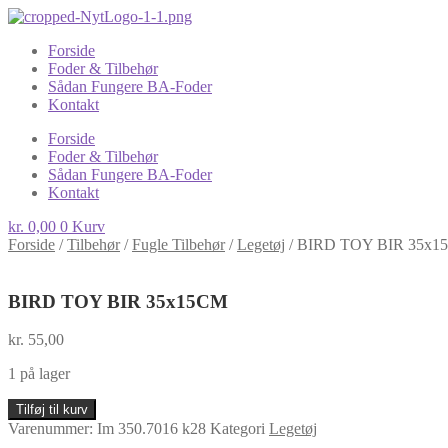
Forside
Foder & Tilbehør
Sådan Fungere BA-Foder
Kontakt
Forside
Foder & Tilbehør
Sådan Fungere BA-Foder
Kontakt
kr.
0,00
0
Kurv
Forside
/
Tilbehør
/
Fugle Tilbehør
/
Legetøj
/
BIRD TOY BIR 35x1
BIRD TOY BIR 35x15CM
kr.
55,00
1 på lager
BIRD
Tilføj til kurv
TOY
Varenummer:
Im 350.7016 k28
Kategori
Legetøj
BIR