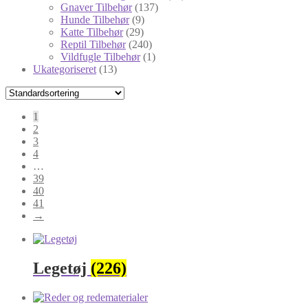
Gnaver Tilbehør
(137)
Hunde Tilbehør
(9)
Katte Tilbehør
(29)
Reptil Tilbehør
(240)
Vildfugle Tilbehør
(1)
Ukategoriseret
(13)
1
2
3
4
…
39
40
41
→
Legetøj
(226)