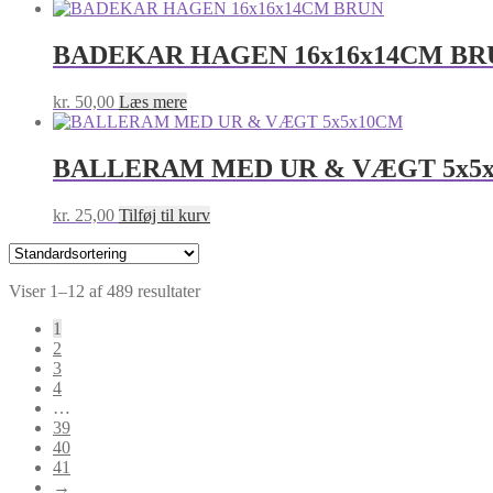
BADEKAR HAGEN 16x16x14CM BR
kr.
50,00
Læs mere
BALLERAM MED UR & VÆGT 5x5
kr.
25,00
Tilføj til kurv
Viser 1–12 af 489 resultater
1
2
3
4
…
39
40
41
→