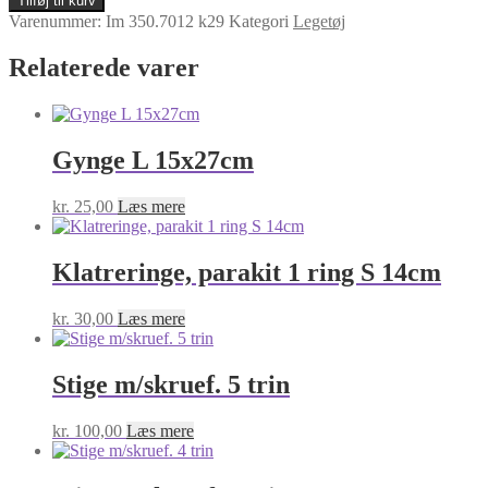
Tilføj til kurv
FREDDIE
Varenummer:
Im 350.7012 k29
Kategori
Legetøj
33x13,5CM
antal
Relaterede varer
Gynge L 15x27cm
kr.
25,00
Læs mere
Klatreringe, parakit 1 ring S 14cm
kr.
30,00
Læs mere
Stige m/skruef. 5 trin
kr.
100,00
Læs mere