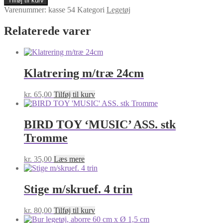
Tilføj til kurv
'MUSIC'
Varenummer:
kasse 54
Kategori
Legetøj
ASS.
stk
Relaterede varer
Harpe
antal
Klatrering m/træ 24cm
kr.
65,00
Tilføj til kurv
BIRD TOY ‘MUSIC’ ASS. stk
Tromme
kr.
35,00
Læs mere
Stige m/skruef. 4 trin
kr.
80,00
Tilføj til kurv