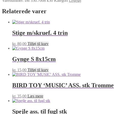
Varenummer:
IM 350.7008 k30
Kategori
Legetøj
33x10CM
antal
Relaterede varer
Stige m/skruef. 4 trin
kr.
80,00
Tilføj til kurv
Gynge S 8x15cm
kr.
15,00
Tilføj til kurv
BIRD TOY ‘MUSIC’ ASS. stk Tromme
kr.
35,00
Læs mere
Spejle ass. til fugl stk