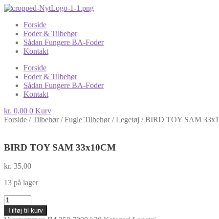
Forside
Foder & Tilbehør
Sådan Fungere BA-Foder
Kontakt
Forside
Foder & Tilbehør
Sådan Fungere BA-Foder
Kontakt
kr.
0,00
0
Kurv
Forside
/
Tilbehør
/
Fugle Tilbehør
/
Legetøj
/
BIRD TOY SAM 33x
BIRD TOY SAM 33x10CM
kr.
35,00
13 på lager
BIRD
TOY
Tilføj til kurv
SAM