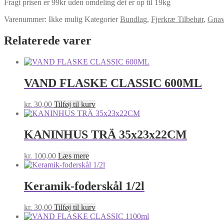
Fragt prisen er 99kr uden omdeling det er op til 19kg
Varenummer:
Ikke mulig
Kategorier
Bundlag
,
Fjerkræ Tilbehør
,
Gnav
Relaterede varer
VAND FLASKE CLASSIC 600ML
kr.
30,00
Tilføj til kurv
KANINHUS TRÄ 35x23x22CM
kr.
100,00
Læs mere
Keramik-foderskål 1/2l
kr.
30,00
Tilføj til kurv