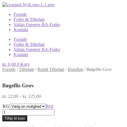
Forside
Foder & Tilbehør
Sådan Fungere BA-Foder
Kontakt
Forside
Foder & Tilbehør
Sådan Fungere BA-Foder
Kontakt
kr.
0,00
0
Kurv
Forside
/
Tilbehør
/
Reptil Tilbehør
/
Bundlag
/
Bøgeflis Grov
Bøgeflis Grov
Prisinterval:
kr.
22,00
–
kr.
125,00
kr. 22,00
KG
til
Ryd
kr. 125,00
Bøgeflis
Grov
Tilføj til kurv
antal