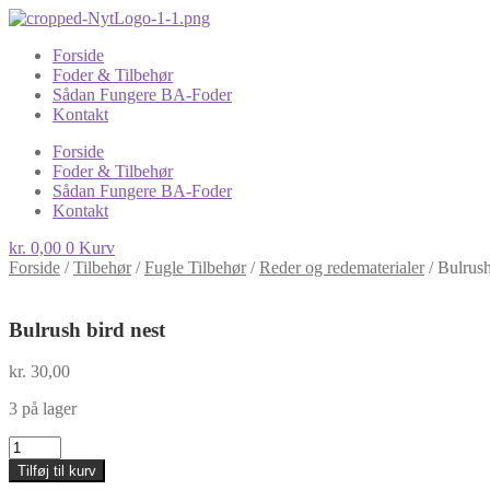
Forside
Foder & Tilbehør
Sådan Fungere BA-Foder
Kontakt
Forside
Foder & Tilbehør
Sådan Fungere BA-Foder
Kontakt
kr.
0,00
0
Kurv
Forside
/
Tilbehør
/
Fugle Tilbehør
/
Reder og redematerialer
/
Bulrush
Bulrush bird nest
kr.
30,00
3 på lager
Bulrush
bird
Tilføj til kurv
nest