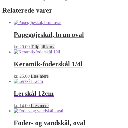
Relaterede varer
Papegøjeskål, brun oval
kr.
20,00
Tilføj til kurv
Keramik-foderskål 1/4l
kr.
25,00
Læs mere
Lerskål 12cm
kr.
14,00
Læs mere
Foder- og vandskål, oval