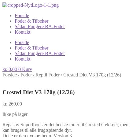
Forside
Foder & Tilbehør
Sådan Fungere BA-Foder
Kontakt
Forside
Foder & Tilbehør
Sådan Fungere BA-Foder
Kontakt
kr.
0,00
0
Kurv
Forside
/
Foder
/
Reptil Foder
/
Crested Diet V3 170g (12/26)
Crested Diet V3 170g (12/26)
kr.
269,00
Ikke på lager
Repashy Superfoods er det bedste foder til Crested Gekkoer, men
kan bruges til alle frugtspisende dyr.
Dette er den nye og bedre Version 3.