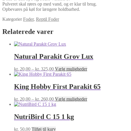
Pulveret skal røres op med vand, og er klar til brug.
Opbevares på køl for længere holdbarhed.
Kategorier
Foder
,
Reptil Foder
Relaterede varer
Natural Parakit Grov Lux
Prisinterval:
Dette
kr.
20,00
–
kr.
325,00
Vælg muligheder
kr. 20,00
vare
til
har
kr. 325,00
flere
King Hobby First Parakit 65
varianter.
Mulighederne
Prisinterval:
Dette
kr.
20,00
–
kr.
260,00
Vælg muligheder
kan
kr. 20,00
vare
vælges
til
har
på
kr. 260,00
flere
NutriBird C 15 1 kg
varesiden
varianter.
Mulighederne
kr.
50,00
Tilføj til kurv
kan