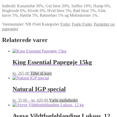
Parakit
Indhold: Kanariefrø 30%, Gul hirse 20%, Safflor 10%, Hamp 6%,
Grov
Boghvede 6%, Hvede 6%, Hvid hirse 5%, Rød hirse 5%, Afsk.
antal
havre 5%, Hørfrø 5%, Rønnebær 1% og Melonkerner 1%.
Varenummer:
NB 0544
Kategorier
Foder
,
Fugle Foder
,
Parakitter og
papegøjer
Relaterede varer
King Essential Papegøje 15kg
kr.
265,00
Tilføj til kurv
Natural IGP special
Prisinterval:
Dette
kr.
35,00
–
kr.
420,00
Vælg muligheder
kr. 35,00
vare
til
har
kr. 420,00
flere
Aveve Vildtfugleblanding Luksus, 12