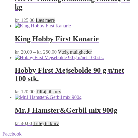
varianter.
kg
Mulighederne
kan
vælges
kr.
125,00
Læs mere
på
varesiden
King Hobby First Kanarie
Prisinterval:
Dette
kr.
20,00
–
kr.
250,00
Vælg muligheder
kr. 20,00
vare
til
har
kr. 250,00
flere
Hobby First Mejsebolde 90 g u/net
varianter.
100 stk.
Mulighederne
kan
vælges
kr.
120,00
Tilføj til kurv
på
varesiden
Mr.J Hamster&Gerbil mix 900g
kr.
40,00
Tilføj til kurv
Facebook