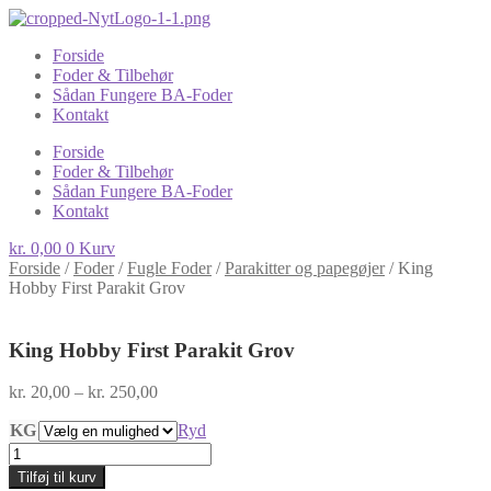
Forside
Foder & Tilbehør
Sådan Fungere BA-Foder
Kontakt
Forside
Foder & Tilbehør
Sådan Fungere BA-Foder
Kontakt
kr.
0,00
0
Kurv
Forside
/
Foder
/
Fugle Foder
/
Parakitter og papegøjer
/
King
Hobby First Parakit Grov
King Hobby First Parakit Grov
Prisinterval:
kr.
20,00
–
kr.
250,00
kr. 20,00
KG
til
Ryd
kr. 250,00
King
Hobby
Tilføj til kurv
First