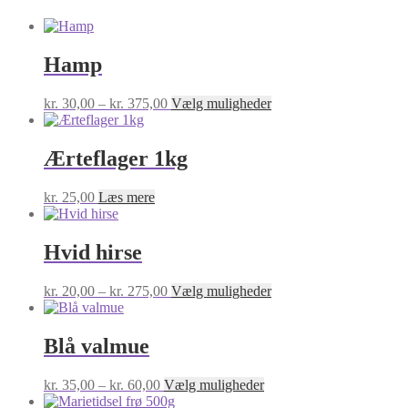
Hamp
Prisinterval:
Dette
kr.
30,00
–
kr.
375,00
Vælg muligheder
kr. 30,00
vare
til
har
kr. 375,00
flere
Ærteflager 1kg
varianter.
Mulighederne
kr.
25,00
Læs mere
kan
vælges
på
Hvid hirse
varesiden
Prisinterval:
Dette
kr.
20,00
–
kr.
275,00
Vælg muligheder
kr. 20,00
vare
til
har
kr. 275,00
flere
Blå valmue
varianter.
Mulighederne
Prisinterval:
Dette
kr.
35,00
–
kr.
60,00
Vælg muligheder
kan
kr. 35,00
vare
vælges