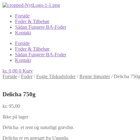
Forside
Foder & Tilbehør
Sådan Fungere BA-Foder
Kontakt
Forside
Foder & Tilbehør
Sådan Fungere BA-Foder
Kontakt
kr.
0,00
0
Kurv
Forside
/
Foder
/
Fugle Tilskudsfoder
/
Regne frøsorter
/
Delicha 750
Delicha 750g
kr.
95,00
Ikke på lager
Delicha- et rent og naturligt græsfrø.
Delicha er en græsart fra Uganda.