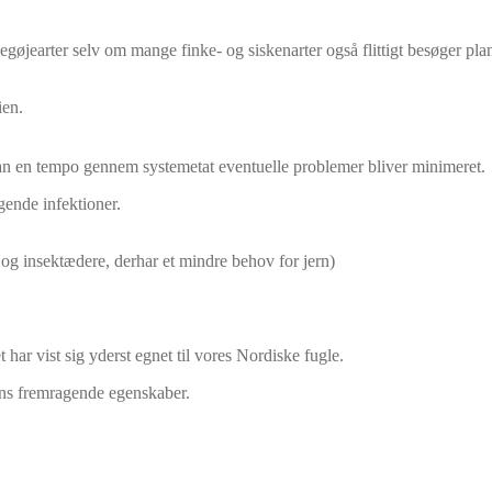
pegøjearter selv om mange finke- og siskenarter også flittigt besøger pla
ien.
ådan en tempo gennem systemetat eventuelle problemer bliver minimeret.
gende infektioner.
t- og insektædere, derhar et mindre behov for jern)
 har vist sig yderst egnet til vores Nordiske fugle.
dens fremragende egenskaber.