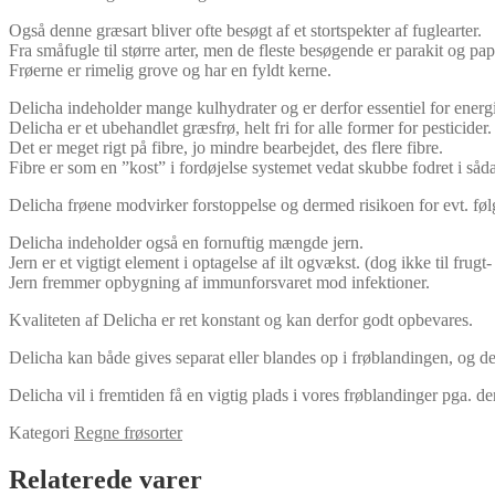
Også denne græsart bliver ofte besøgt af et stortspekter af fuglearter.
Fra småfugle til større arter, men de fleste besøgende er parakit og pa
Frøerne er rimelig grove og har en fyldt kerne.
Delicha indeholder mange kulhydrater og er derfor essentiel for energ
Delicha er et ubehandlet græsfrø, helt fri for alle former for pesticider.
Det er meget rigt på fibre, jo mindre bearbejdet, des flere fibre.
Fibre er som en ”kost” i fordøjelse systemet vedat skubbe fodret i s
Delicha frøene modvirker forstoppelse og dermed risikoen for evt. føl
Delicha indeholder også en fornuftig mængde jern.
Jern er et vigtigt element i optagelse af ilt ogvækst. (dog ikke til frug
Jern fremmer opbygning af immunforsvaret mod infektioner.
Kvaliteten af Delicha er ret konstant og kan derfor godt opbevares.
Delicha kan både gives separat eller blandes op i frøblandingen, og det
Delicha vil i fremtiden få en vigtig plads i vores frøblandinger pga. 
Kategori
Regne frøsorter
Relaterede varer