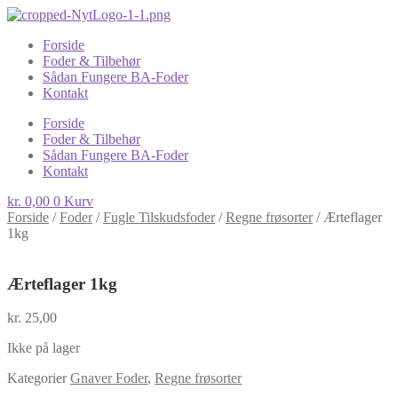
Forside
Foder & Tilbehør
Sådan Fungere BA-Foder
Kontakt
Forside
Foder & Tilbehør
Sådan Fungere BA-Foder
Kontakt
kr.
0,00
0
Kurv
Forside
/
Foder
/
Fugle Tilskudsfoder
/
Regne frøsorter
/
Ærteflager
1kg
Ærteflager 1kg
kr.
25,00
Ikke på lager
Kategorier
Gnaver Foder
,
Regne frøsorter