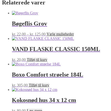
Relaterede varer
Bøgeflis Grov
Prisinterval:
Dette
kr.
22,00
–
kr.
125,00
Vælg muligheder
kr. 22,00
vare
til
har
kr. 125,00
flere
VAND FLASKE CLASSIC 150ML
varianter.
Mulighederne
kr.
20,00
Tilføj til kurv
kan
vælges
på
Boxo Comfort strøelse 184L
varesiden
kr.
305,00
Tilføj til kurv
Kokosnød hus 34 x 12 cm
kr.
80,00
Læs mere