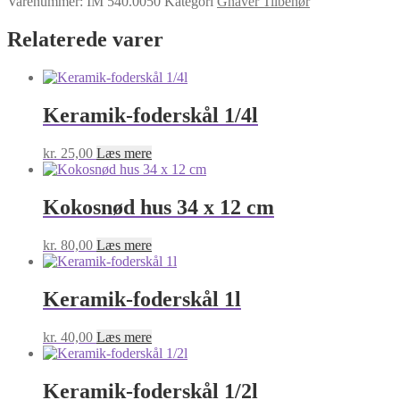
Varenummer:
IM 540.0050
Kategori
Gnaver Tilbehør
75ml
CLASSIC
Relaterede varer
antal
Keramik-foderskål 1/4l
kr.
25,00
Læs mere
Kokosnød hus 34 x 12 cm
kr.
80,00
Læs mere
Keramik-foderskål 1l
kr.
40,00
Læs mere
Keramik-foderskål 1/2l