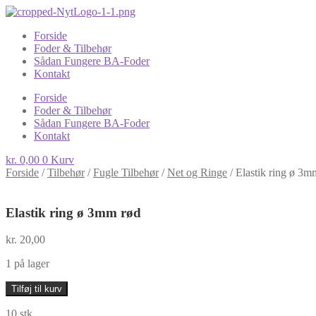
Forside
Foder & Tilbehør
Sådan Fungere BA-Foder
Kontakt
Forside
Foder & Tilbehør
Sådan Fungere BA-Foder
Kontakt
kr.
0,00
0
Kurv
Forside
/
Tilbehør
/
Fugle Tilbehør
/
Net og Ringe
/
Elastik ring ø 3m
Elastik ring ø 3mm rød
kr.
20,00
1 på lager
Elastik
Tilføj til kurv
ring
ø
10 stk