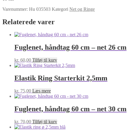
3mm
rød
Varenummer:
Hu 035503
Kategori
Net og Ringe
antal
Relaterede varer
Fuglenet, håndtag 60 cm – net 26 cm
kr.
60,00
Tilføj til kurv
Elastik Ring Starterkit 2,5mm
kr.
75,00
Læs mere
Fuglenet, håndtag 60 cm – net 30 cm
kr.
70,00
Tilføj til kurv