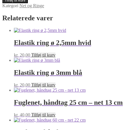
Tilføj til kurv
ø
Kategori
Net og Ringe
4,5mm
10stk
Relaterede varer
grøn
antal
Elastik ring ø 2,5mm hvid
kr.
20,00
Tilføj til kurv
Elastik ring ø 3mm blå
kr.
20,00
Tilføj til kurv
Fuglenet, håndtag 25 cm – net 13 cm
kr.
40,00
Tilføj til kurv