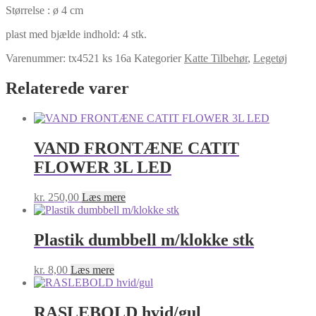
farve
Størrelse : ø 4 cm
antal
plast med bjælde indhold: 4 stk.
Varenummer:
tx4521 ks 16a
Kategorier
Katte Tilbehør
,
Legetøj
Relaterede varer
VAND FRONTÆNE CATIT
FLOWER 3L LED
kr.
250,00
Læs mere
Plastik dumbbell m/klokke stk
kr.
8,00
Læs mere
RASLEBOLD hvid/gul