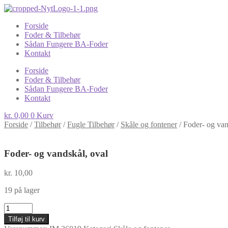
Forside
Foder & Tilbehør
Sådan Fungere BA-Foder
Kontakt
Forside
Foder & Tilbehør
Sådan Fungere BA-Foder
Kontakt
kr.
0,00
0
Kurv
Forside
/
Tilbehør
/
Fugle Tilbehør
/
Skåle og fontener
/
Foder- og van
Foder- og vandskål, oval
kr.
10,00
19 på lager
Foder-
og
Tilføj til kurv
vandskål,