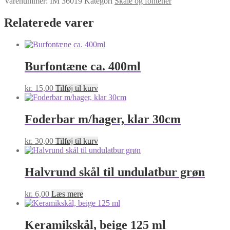
Varenummer:
IM 36019
Kategori
Skåle og fontener
oval
antal
Relaterede varer
Burfontæne ca. 400ml
kr.
15,00
Tilføj til kurv
Foderbar m/hager, klar 30cm
kr.
30,00
Tilføj til kurv
Halvrund skål til undulatbur grøn
kr.
6,00
Læs mere
Keramikskål, beige 125 ml