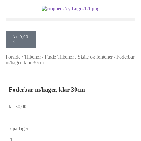
kr.
0,00
0
Forside
/
Tilbehør
/
Fugle Tilbehør
/
Skåle og fontener
/
Foderbar
m/hager, klar 30cm
Foderbar m/hager, klar 30cm
kr.
30,00
5 på lager