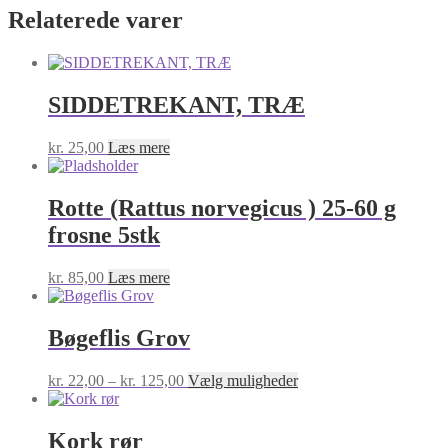
Relaterede varer
SIDDETREKANT, TRÆ
kr.
25,00
Læs mere
Rotte (Rattus norvegicus ) 25-60 g
frosne 5stk
kr.
85,00
Læs mere
Bøgeflis Grov
Prisinterval:
Dette
kr.
22,00
–
kr.
125,00
Vælg muligheder
kr. 22,00
vare
til
har
kr. 125,00
flere
Kork rør