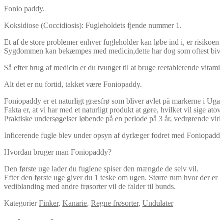
antal
Fonio paddy.
Koksidiose (Coccidiosis): Fugleholdets fjende nummer 1.
Et af de store problemer enhver fugleholder kan løbe ind i, er risikoe
Sygdommen kan bekæmpes med medicin,dette har dog som oftest bivir
Så efter brug af medicin er du tvunget til at bruge reetablerende vitami
Alt det er nu fortid, takket være Foniopaddy.
Foniopaddy er et naturligt græsfrø som bliver avlet på markerne i Ug
Fakta er, at vi har med et naturligt produkt at gøre, hvilket vil sige at
Praktiske undersøgelser løbende på en periode på 3 år, vedrørende vir
Inficerende fugle blev under opsyn af dyrlæger fodret med Foniopaddy,
Hvordan bruger man Foniopaddy?
Den første uge lader du fuglene spiser den mængde de selv vil.
Efter den første uge giver du 1 teske om ugen. Større rum hvor der er 2
vediblanding med andre frøsorter vil de falder til bunds.
Kategorier
Finker
,
Kanarie
,
Regne frøsorter
,
Undulater