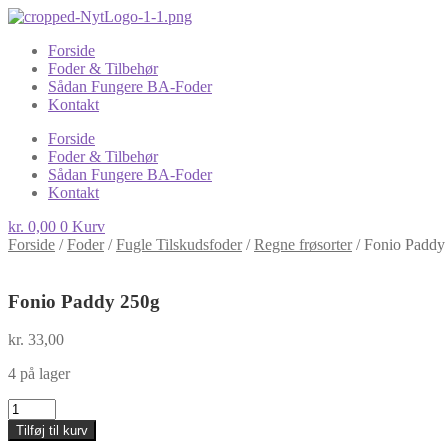
Forside
Foder & Tilbehør
Sådan Fungere BA-Foder
Kontakt
Forside
Foder & Tilbehør
Sådan Fungere BA-Foder
Kontakt
kr.
0,00
0
Kurv
Forside
/
Foder
/
Fugle Tilskudsfoder
/
Regne frøsorter
/
Fonio Paddy
Fonio Paddy 250g
kr.
33,00
4 på lager
Fonio
Paddy
Tilføj til kurv
250g