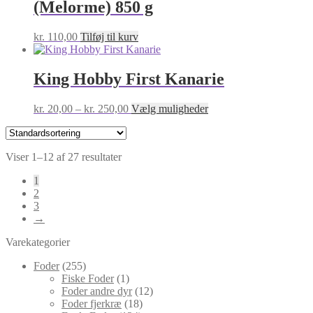
(Melorme) 850 g
kr.
110,00
Tilføj til kurv
King Hobby First Kanarie
Prisinterval:
Dette
kr.
20,00
–
kr.
250,00
Vælg muligheder
kr. 20,00
vare
til
har
kr. 250,00
flere
Viser 1–12 af 27 resultater
varianter.
Mulighederne
1
kan
2
vælges
3
på
→
varesiden
Varekategorier
Foder
(255)
Fiske Foder
(1)
Foder andre dyr
(12)
Foder fjerkræ
(18)