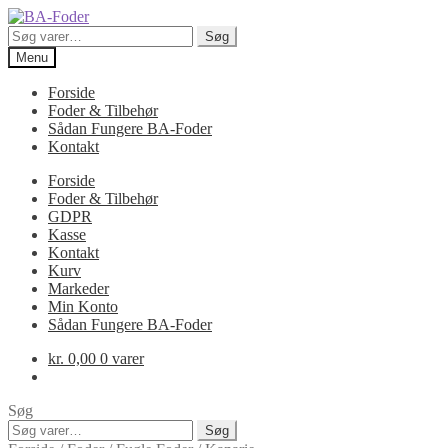
Spring
Spring
til
til
Søg
Søg
navigation
indhold
efter:
Menu
Forside
Foder & Tilbehør
Sådan Fungere BA-Foder
Kontakt
Forside
Foder & Tilbehør
GDPR
Kasse
Kontakt
Kurv
Markeder
Min Konto
Sådan Fungere BA-Foder
kr.
0,00
0 varer
Søg
Søg
Søg
efter: