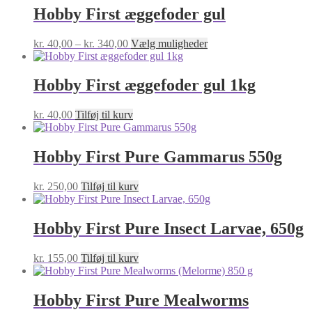
Hobby First æggefoder gul
Prisinterval:
Dette
kr.
40,00
–
kr.
340,00
Vælg muligheder
kr. 40,00
vare
til
har
kr. 340,00
flere
Hobby First æggefoder gul 1kg
varianter.
Mulighederne
kr.
40,00
Tilføj til kurv
kan
vælges
på
Hobby First Pure Gammarus 550g
varesiden
kr.
250,00
Tilføj til kurv
Hobby First Pure Insect Larvae, 650g
kr.
155,00
Tilføj til kurv
Hobby First Pure Mealworms