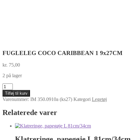
FUGLELEG COCO CARIBBEAN 1 9x27CM
kr.
75,00
2 på lager
FUGLELEG
COCO
Tilføj til kurv
CARIBBEAN
Varenummer:
IM 350.0910a (ks27)
Kategori
Legetøj
1
9x27CM
Relaterede varer
antal
Klatreringe, papegøje L 81cm/34cm