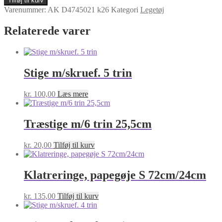
Tilføj til kurv
M/KLOKKE
Varenummer:
AK D4745021 k26
Kategori
Legetøj
35CM
antal
Relaterede varer
Stige m/skruef. 5 trin
kr.
100,00
Læs mere
Træstige m/6 trin 25,5cm
kr.
20,00
Tilføj til kurv
Klatreringe, papegøje S 72cm/24cm
kr.
135,00
Tilføj til kurv