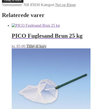
Tilføj til kurv
60
Varenummer:
NB 85030
Kategori
Net og Ringe
cm
-
Relaterede varer
net
30
cm
antal
PICO Fuglesand Brun 25 kg
kr.
85,00
Tilføj til kurv