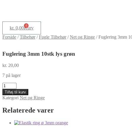
0
kr.
0,00
Kurv
Forside
/
Tilbehør
/
Fugle Tilbehør
/
Net og Ringe
/
Fuglering 3mm 10
Fuglering 3mm 10stk lys grøn
kr.
20,00
7 på lager
Fuglering
3mm
Tilføj til kurv
10stk
Kategori
Net og Ringe
lys
grøn
Relaterede varer
antal