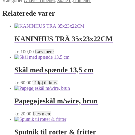
Kategorier
Gnaver Tilbehør
,
Skåle og fontener
m/ophæng
15cm/0,9l
Relaterede varer
antal
KANINHUS TRÄ 35x23x22CM
kr.
100,00
Læs mere
Skål med spænde 13,5 cm
kr.
60,00
Tilføj til kurv
Papegøjeskål m/wire, brun
kr.
20,00
Læs mere
Sputnik til rotter & fritter