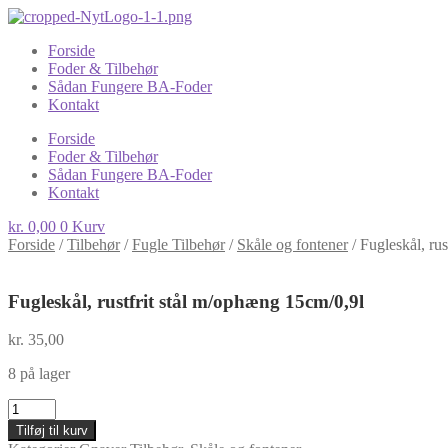
Forside
Foder & Tilbehør
Sådan Fungere BA-Foder
Kontakt
Forside
Foder & Tilbehør
Sådan Fungere BA-Foder
Kontakt
kr.
0,00
0
Kurv
Forside
/
Tilbehør
/
Fugle Tilbehør
/
Skåle og fontener
/
Fugleskål, ru
Fugleskål, rustfrit stål m/ophæng 15cm/0,9l
kr.
35,00
8 på lager
Fugleskål,
rustfrit
Tilføj til kurv
stål