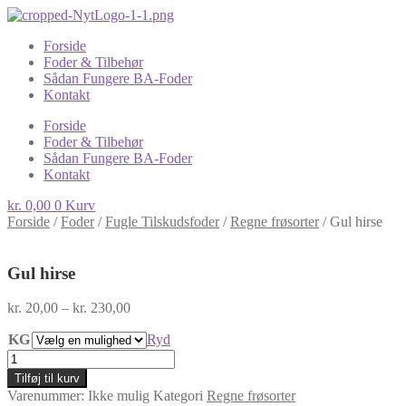
Forside
Foder & Tilbehør
Sådan Fungere BA-Foder
Kontakt
Forside
Foder & Tilbehør
Sådan Fungere BA-Foder
Kontakt
kr.
0,00
0
Kurv
Forside
/
Foder
/
Fugle Tilskudsfoder
/
Regne frøsorter
/
Gul hirse
Gul hirse
Prisinterval:
kr.
20,00
–
kr.
230,00
kr. 20,00
KG
til
Ryd
kr. 230,00
Gul
hirse
Tilføj til kurv
antal
Varenummer:
Ikke mulig
Kategori
Regne frøsorter