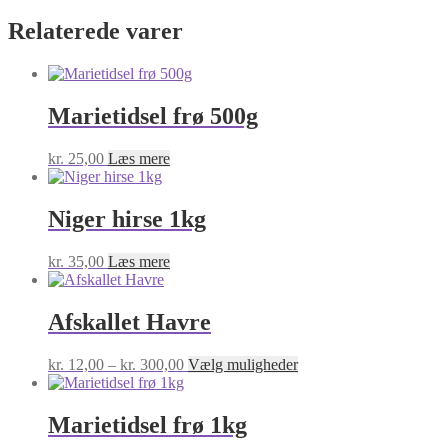
Relaterede varer
Marietidsel frø 500g
kr.
25,00
Læs mere
Niger hirse 1kg
kr.
35,00
Læs mere
Afskallet Havre
Prisinterval:
Dette
kr.
12,00
–
kr.
300,00
Vælg muligheder
kr. 12,00
vare
til
har
kr. 300,00
flere
Marietidsel frø 1kg
varianter.