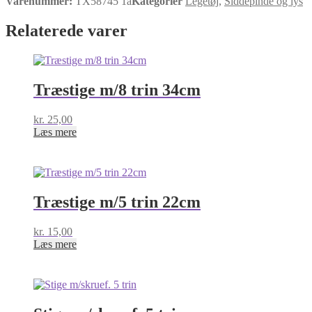
Varenummer:
TX58745 1a
Kategorier
Legetøj
,
Siddepinde og lys
Relaterede varer
Træstige m/8 trin 34cm
kr.
25,00
Læs mere
Træstige m/5 trin 22cm
kr.
15,00
Læs mere