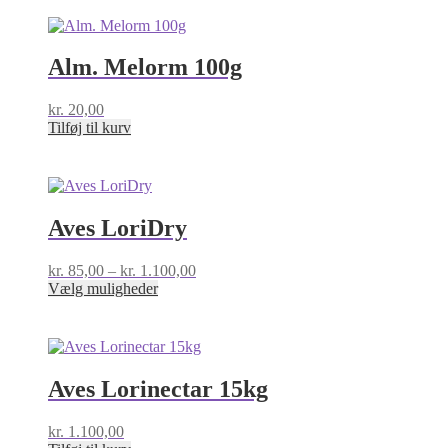
Alm. Melorm 100g
kr.
20,00
Tilføj til kurv
Aves LoriDry
Prisinterval:
kr.
85,00
–
kr.
1.100,00
Dette
kr. 85,00
Vælg muligheder
vare
til
har
kr. 1.100,00
flere
varianter.
Mulighederne
Aves Lorinectar 15kg
kan
vælges
kr.
1.100,00
på