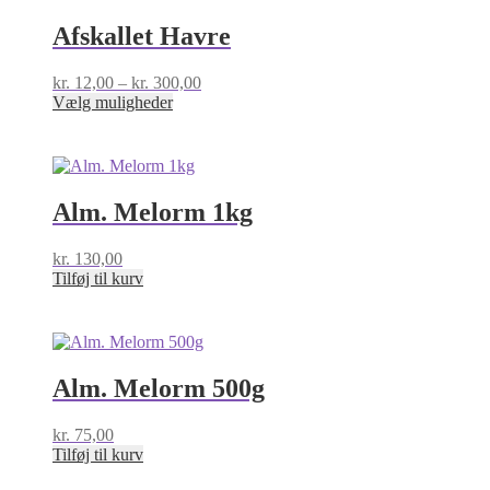
Afskallet Havre
Prisinterval:
kr.
12,00
–
kr.
300,00
Dette
kr. 12,00
Vælg muligheder
vare
til
har
kr. 300,00
flere
varianter.
Mulighederne
Alm. Melorm 1kg
kan
vælges
kr.
130,00
på
Tilføj til kurv
varesiden
Alm. Melorm 500g
kr.
75,00
Tilføj til kurv