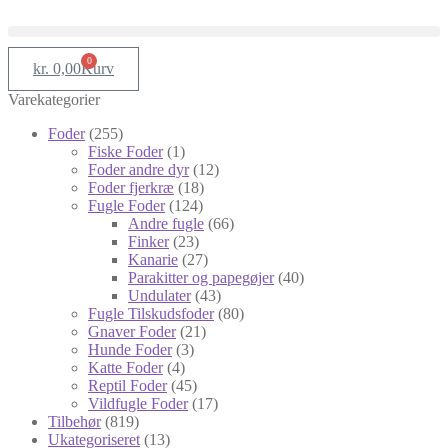
0
kr.
0,00
Kurv
Varekategorier
Foder
(255)
Fiske Foder
(1)
Foder andre dyr
(12)
Foder fjerkræ
(18)
Fugle Foder
(124)
Andre fugle
(66)
Finker
(23)
Kanarie
(27)
Parakitter og papegøjer
(40)
Undulater
(43)
Fugle Tilskudsfoder
(80)
Gnaver Foder
(21)
Hunde Foder
(3)
Katte Foder
(4)
Reptil Foder
(45)
Vildfugle Foder
(17)
Tilbehør
(819)
Ukategoriseret
(13)