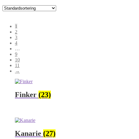
1
2
3
4
…
9
10
11
→
Finker
(23)
Kanarie
(27)