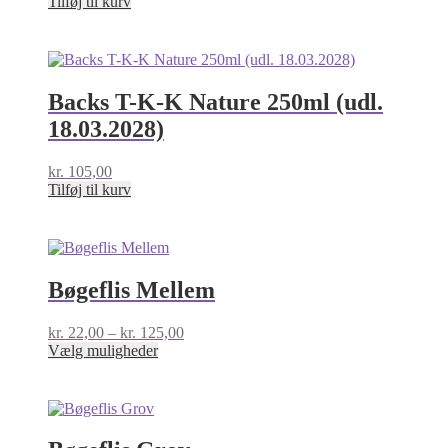
Tilføj til kurv
varesiden
Backs T-K-K Nature 250ml (udl.
18.03.2028)
kr.
105,00
Tilføj til kurv
Bøgeflis Mellem
Prisinterval:
kr.
22,00
–
kr.
125,00
Dette
kr. 22,00
Vælg muligheder
vare
til
har
kr. 125,00
flere
varianter.
Mulighederne