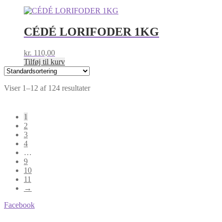
CÉDÉ LORIFODER 1KG
kr.
110,00
Tilføj til kurv
Viser 1–12 af 124 resultater
1
2
3
4
…
9
10
11
→
Facebook
BA-Foder © Alle rettigheder forbeholdes