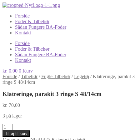
Forside
Foder & Tilbehør
Sådan Fungere BA-Foder
Kontakt
Forside
Foder & Tilbehør
Sådan Fungere BA-Foder
Kontakt
kr.
0,00
0
Kurv
Forside
/
Tilbehør
/
Fugle Tilbehør
/
Legetøj
/
Klatreringe, parakit 3
ringe S 48/14cm
Klatreringe, parakit 3 ringe S 48/14cm
kr.
70,00
3 på lager
Klatreringe,
parakit
Tilføj til kurv
3
Varenummer:
Nb 31325
Kategori
Legetøj