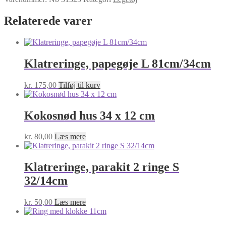
ringe
S
Relaterede varer
48/14cm
antal
Klatreringe, papegøje L 81cm/34cm
kr.
175,00
Tilføj til kurv
Kokosnød hus 34 x 12 cm
kr.
80,00
Læs mere
Klatreringe, parakit 2 ringe S
32/14cm
kr.
50,00
Læs mere