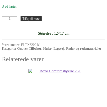
3 på lager
KOKOSNØDDEHUS
Tilføj til kurv
antal
Størrelse : 12×17 cm
Varenummer:
ELTX6209 k1
Kategorier
Gnaver Tilbehør
,
Huler
,
Legetøj
,
Reder og redematerialer
Relaterede varer