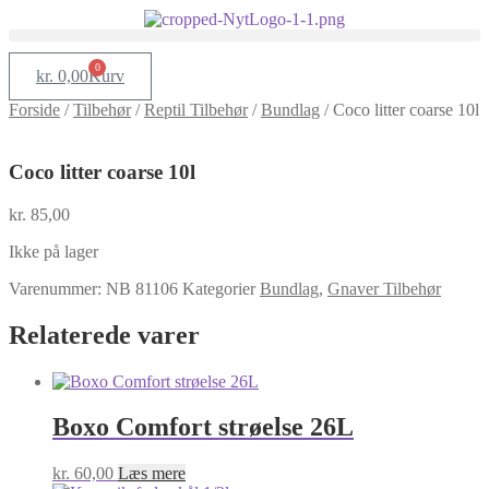
0
kr.
0,00
Kurv
Forside
/
Tilbehør
/
Reptil Tilbehør
/
Bundlag
/
Coco litter coarse 10l
Coco litter coarse 10l
kr.
85,00
Ikke på lager
Varenummer:
NB 81106
Kategorier
Bundlag
,
Gnaver Tilbehør
Relaterede varer
Boxo Comfort strøelse 26L
kr.
60,00
Læs mere