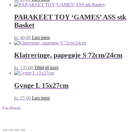
PARAKEET TOY ‘GAMES’ ASS stk
Basket
kr.
40,00
Læs mere
Klatreringe, papegøje S 72cm/24cm
kr.
135,00
Tilføj til kurv
Gynge L 15x27cm
kr.
25,00
Læs mere
Facebook
BA-Foder © Alle rettigheder forbeholdes