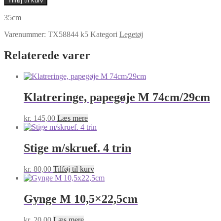
Tilføj til kurv
REB
antal
35cm
Varenummer:
TX58844 k5
Kategori
Legetøj
Relaterede varer
Klatreringe, papegøje M 74cm/29cm
kr.
145,00
Læs mere
Stige m/skruef. 4 trin
kr.
80,00
Tilføj til kurv
Gynge M 10,5×22,5cm
kr.
20,00
Læs mere