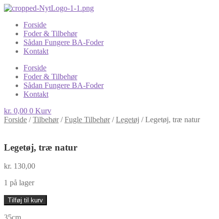
Forside
Foder & Tilbehør
Sådan Fungere BA-Foder
Kontakt
Forside
Foder & Tilbehør
Sådan Fungere BA-Foder
Kontakt
kr.
0,00
0
Kurv
Forside
/
Tilbehør
/
Fugle Tilbehør
/
Legetøj
/
Legetøj, træ natur
Legetøj, træ natur
kr.
130,00
1 på lager
Legetøj,
Tilføj til kurv
træ
natur
35cm